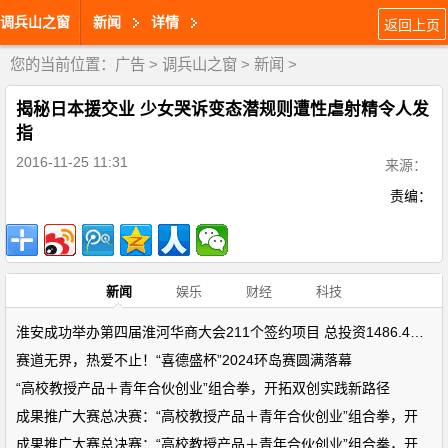
调兵山之窗
新闻
详情
返回上页
您的当前位置：
广告
>
调兵山之窗
>
新闻
>
揭秘日本援交业 少女哭诉变态潜规则遭性虐射精令人发
指
2016-11-25 11:31
来源：
责编：
新闻
娱乐
财经
科技
淮安成功举办第四届淮河华商大会211个签约项目 总投资1486.4亿元
赛道无界，热爱不止！“喜德盛杯”2024环岛赛圆满落幕
“高校教授产品＋青年合伙创业”组合拳，开拓双创实践新路径
成果推广大赛总决赛：“高校教授产品＋青年合伙创业”组合拳，开
成果推广大赛总决赛：“高校教授产品＋青年合伙创业”组合拳，开