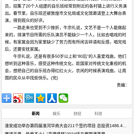
员，招集了20个人组建的自乐班经常到附近的各村镇上进行义务演
出。春节里，自乐班还被敦煌市文化局或文化馆邀请登上大舞台表
演，得到观众的好评。
一路走来也受到不少挫折，牛宗礼说，文艺不是一个人能做起
来的，排演节目所需的乐队演员不能缺少一个人，比如去唱戏的时
候，有家属会因为家里缺少了劳力而有所闲言碎语和反感，唱完戏
后，还要安抚家属。
牛宗礼说，还是有很多50岁以上和“80后”的人喜爱戏曲，他们
想听到这种音乐，感受这种传统文化，趁国家对传统文化重视的机
会，想把自己的自乐班办得红红火火，农闲的时候表演戏曲，让周
围的民众从中找些快乐。(完)
责编：
新闻
娱乐
财经
科技
淮安成功举办第四届淮河华商大会211个签约项目 总投资1486.4亿元