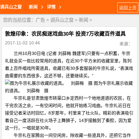
调兵山之窗
新闻
详情
返回上页
您的当前位置：
广告
>
调兵山之窗
>
新闻
>
敦煌印象：农民痴迷戏曲30年 投资7万收藏百件道具
2017-11-02 10:46
来源：
兰州10月30日电 (记者 刘薛梅 魏建军)只要有一点积蓄，牛宗
礼就会买一些比较常用的道具，在近30个平方米的收藏室里，陈列
着上百件唱戏所需道具，收藏已有30多套服装的牛宗礼说，“表演戏
曲需要的东西很多，这还不够，还要继续买。”
图为牛宗礼展示收藏
的道具。 刘薛梅 摄
牛宗礼是甘肃敦煌市转渠口乡定西村一个地地道道的农民，在
干完农活之余，一有空闲时间，他就开始练习戏曲。牛宗礼近日在
接受记者采访时回忆，8岁那年，村里来了社火队，精彩的表演吸引
着自己一度活跃在社火场子上舞狮子，14岁接触到了秦腔，因为爱
这一行，一唱就是30年。
牛宗礼在家腾出一间空闲房，除收藏一些道具外，还把它当作