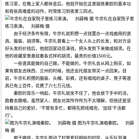
练习室，在晚上家人都休息后，他就开始在这里锻炼秦腔的基本功
和有些高难度的动作，时常练习到夜里三四点。
牛宗礼在自家院子里
练习表演。 刘薛梅 摄
由于经济条件有限，牛宗礼就积攒一点钱置办一点戏曲用的道
具、服装、胡须等。牛宗礼曾看上一个女人头上的长发，和对方谈
好头发的价钱后，他就回家动员凑钱，把头发剪下来做成胡须。在
他的收藏室里悬挂着各式样的胡须，最贵的价值1500元。
一些道具能做的自己做，不能做的，牛宗礼会从网上购买，如
果有朋友去陕西、兰州的时候，他还会托朋友带买一点回来。目
前，牛宗礼积攒的服装、头帽、彩裤，还有唱戏的桌子、凳子等道
具已有上百件，花费了六七万元钱。
秦腔的音乐一响起，牛宗礼就坐不住了，他会放下手中的活，
跑着去跟唱，虽然家人、朋友对其所作所为不太理解，但他还是坚
持着自己的爱好，“不管有多忙，都得先把戏唱完，‘加班’干活都
行”。
图为牛宗礼演唱秦腔。 刘薛
梅 摄
痴于唱戏，牛宗礼带动了村里爱好相投的村民，从乐队到演