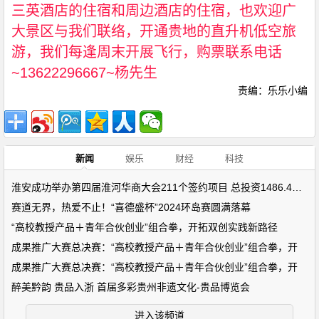
三英酒店的住宿和周边酒店的住宿，也欢迎广
大景区与我们联络，开通贵地的直升机低空旅
游，我们每逢周末开展飞行，购票联系电话
~13622296667~
杨先生
责编：乐乐小编
新闻
娱乐
财经
科技
淮安成功举办第四届淮河华商大会211个签约项目 总投资1486.4亿元
赛道无界，热爱不止！“喜德盛杯”2024环岛赛圆满落幕
“高校教授产品＋青年合伙创业”组合拳，开拓双创实践新路径
成果推广大赛总决赛：“高校教授产品＋青年合伙创业”组合拳，开
成果推广大赛总决赛：“高校教授产品＋青年合伙创业”组合拳，开
醉美黔韵 贵品入浙 首届多彩贵州非遗文化-贵品博览会
进入该频道