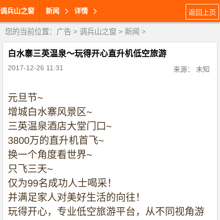
调兵山之窗
新闻
详情
返回上页
您的当前位置：
广告
>
调兵山之窗
>
新闻
>
白水寨三英温泉～玩得开心直升机低空旅游
2017-12-26 11:31
来源： 未知
元旦节
~
增城白水寨风景区
~
三英温泉酒店大堂门口
~
3800
万的直升机首飞
~
换一个角度看世界
~
只飞三天
~
仅为
99
名成功人士喝采！
并满足家人对美好生活的向往！
玩得开心，专业低空旅游平台，从不同视角游