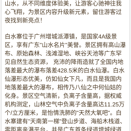
山水，从不同维度体验美，让游客心驰神往我
心飞翔，为景区内容升级新元素，留住游客过
夜找到新亮点！
白水寨位于广州增城派潭镇，是国家
4A
级景
区，享有广东
"
山水名片
"
美誉。景区拥有高山瀑
布、原始森林、浅滩湿地、峡谷天池等广东罕
见自然生态资源，
充沛的降雨造就了全国内地
落差最大的瀑布落差
428.5
米的白水仙瀑。白水
仙瀑形态优美，仿如仙女下凡，而且是我国内
地落差最大的瀑布，相传乃八仙之中何仙姑的
化身。景区空气清新，负离子含量高，据权威
机构测定，山林空气中负离子含量高达
11.25
万
个
/
立方厘米，是怡情洗肺的
"
天然大氧吧
"
。白
水寨建有
"
天南第一梯
"
登山步道、海船木栈道、
零距离亲瀑平台，并是广东首条绿道增城绿道