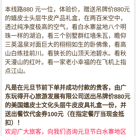
本线路
880
元一位，体验价，赠送吊牌价
880
元
的嬉皮士头层牛皮产品礼盒，在两百米空中，
透过纯净度极高的空气，看白水寨盆地八个明
珠一样的湖泊，看三个别墅群红墙朱瓦，瞻仰
三英温泉对面巨大的栩栩如生的卧佛像，看高
山白练挂前川。看狭长的山顶天池碧水。看秋
天漫山的红叶。看一家老小幸福的在飞机上指
点江山。
凡是在元旦节前下单并成功付款的贵客，由广
东玩得开心旅游发展有限公司送出吊牌价
880
元
的美国嬉皮士文化头层牛皮皮具礼盒一份，并
送出餐饮代金券
100
元（在指定餐厅当现金抵
扣）！
欢迎广大旅客，向我们咨询元旦节白水寨地区