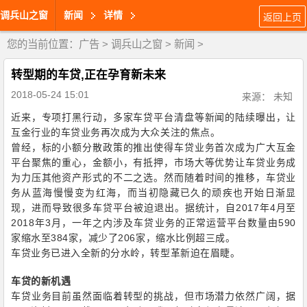
调兵山之窗
新闻
详情
返回上页
您的当前位置：
广告
>
调兵山之窗
>
新闻
>
转型期的车贷,正在孕育新未来
2018-05-24 15:01
来源： 未知
近来，专项打黑行动，多家车贷平台清盘等新闻的陆续曝出，让
互金行业的车贷业务再次成为大众关注的焦点。
曾经，标的小额分散政策的推出使得车贷业务首次成为广大互金
平台聚焦的重心，金额小，有抵押，市场大等优势让车贷业务成
为力压其他资产形式的不二之选。然而随着时间的推移，车贷业
务从蓝海慢慢变为红海，而当初隐藏已久的顽疾也开始日渐显
现，进而导致很多车贷平台被迫退出。据统计，自2017年4月至
2018年3月，一年之内涉及车贷业务的正常运营平台数量由590
家缩水至384家，减少了206家，缩水比例超三成。
车贷业务已进入全新的分水岭，转型革新迫在眉睫。
车贷的新机遇
车贷业务目前虽然面临着转型的挑战，但市场潜力依然广阔，据