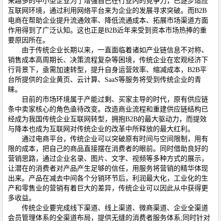
来越多的中小型企业为了增强自己在行业内的竞争力，已逐步适应
互联网环境，通过利用网络平台来为企业的发展寻求突破。而B2B
电商在帮助企业提升流通效率、降低流通成本、拓展市场渠道方面
作用得到了广泛认知。这也正是B2B近年来受到资本市场热捧的重
要原因所在。
由于传统企业长期以来，一直面临着诸如产业链信息不对称、
销售成本高周期长、决策流程复杂等困境，传统企业在宏观经济下
行背景下，亟需加速转型，提升自身运营效率、缩减成本，B2B平
台所提供的
企业黄页
、云计算、SaaS等服务将受到传统企业的青
睐。
目前的市场环境属于产能过剩、买家主导的时代，原有供应链
条中卖家核心的角色亟待改变。改造商业流程和重建供应链结构已
经成为我国传统企业互联网转型，拥抱B2B的最大驱动力，而提效
与降本也成为互联网对传统企业的改革中所释放的最大红利。
通过电商平台，传统企业可以突破原有时间与空间限制，用有
限的成本，把自己的商品直接摆在消费者的眼前。同时借助良好的
营销思路，通过
企业名录
、图片、文字、视频等多种方式的展示，
让潜在的消费者对产品产生足够的信任，用服务将营销的精华体现
出来。产品在减去中间各个分销环节后，利润最大化，工业化的生
产和零售业的营销有着巨大的差异，传统企业可以因此从中获得更
多收益。
传统企业要完成线下渠道、线上渠道、微商渠道、企业全渠道
会员管理体系的全渠道布局，提供无缝的消费者服务体系;同时针对