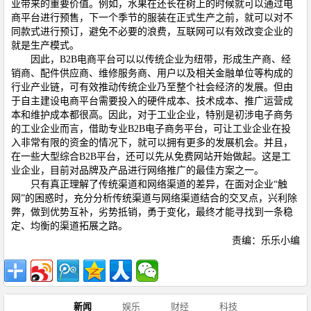
业带来的重要价值。例如，水果在还长在树上的时候就可以通过电
商平台进行预售，下一个季节的服装在正式生产之前，就可以对不
同款式进行预订，避免不必要的浪费，互联网可以有效改变企业的
就是生产模式。
因此，B2B电商平台可以以传统企业为纽带，形成生产商、经
销商、配件供应商、维修服务商、用户以及相关金融单位等构成的
行业产业链，可有效推动传统企业乃至整个社会经济的发展。但由
于自主建设电商平台需要投入的硬件成本、技术成本、推广运营成
本和维护成本都很高。因此，对于工业企业，特别是初涉电子商务
的工业企业而言，借助专业B2B电子商务平台，可让工业企业在投
入非常有限的资金的情况下，就可以拥有更多的发展机会。并且，
在一些大型综合B2B平台，还可以先从
免费网站
开始做起。这是工
业企业，目前对品牌及产品进行网络推广的最佳方案之一。
只有真正理解了传统渠道和网络渠道的差异，在面对企业“触
网”的困惑时，充分分析传统渠道与网络渠道结合的交叉点，兴利除
弊，做到优势互补，劣势抵销，勇于变化，最终才能寻找到一条稳
定、均衡的渠道拓展之路。
责编：乐乐小编
新闻
娱乐
财经
科技