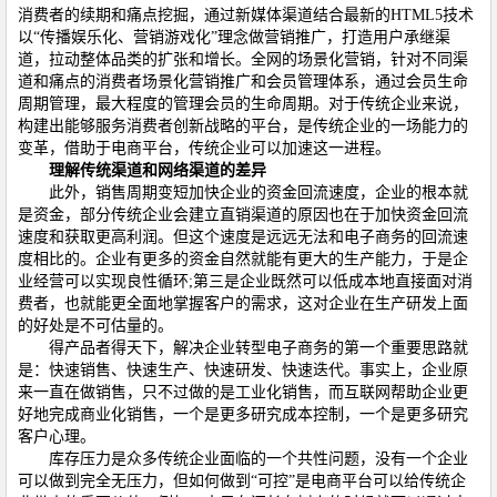
消费者的续期和痛点挖掘，通过新媒体渠道结合最新的HTML5技术
以“传播娱乐化、营销游戏化”理念做营销推广，打造用户承继渠
道，拉动整体品类的扩张和增长。全网的场景化营销，针对不同渠
道和痛点的消费者场景化营销推广和会员管理体系，通过会员生命
周期管理，最大程度的管理会员的生命周期。对于传统企业来说，
构建出能够服务消费者创新战略的平台，是传统企业的一场能力的
变革，借助于电商平台，传统企业可以加速这一进程。
理解传统渠道和网络渠道的差异
此外，销售周期变短加快企业的资金回流速度，企业的根本就
是资金，部分传统企业会建立直销渠道的原因也在于加快资金回流
速度和获取更高利润。但这个速度是远远无法和电子商务的回流速
度相比的。企业有更多的资金自然就能有更大的生产能力，于是企
业经营可以实现良性循环;第三是企业既然可以低成本地直接面对消
费者，也就能更全面地掌握客户的需求，这对企业在生产研发上面
的好处是不可估量的。
得产品者得天下，解决企业转型电子商务的第一个重要思路就
是：快速销售、快速生产、快速研发、快速迭代。事实上，企业原
来一直在做销售，只不过做的是工业化销售，而互联网帮助企业更
好地完成商业化销售，一个是更多研究成本控制，一个是更多研究
客户心理。
库存压力是众多传统企业面临的一个共性问题，没有一个企业
可以做到完全无压力，但如何做到“可控”是电商平台可以给传统企